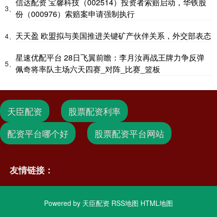
信达配资 宝馨科技（002514）投资者索赔启动，华铁股
3、
份（000976）索赔案申请强制执行
天天盈 欧盟拟与美国推进关键矿产伙伴关系，外交部表态
4、
星速优配平台 28日飞翼前瞻：李月汝再战王牌力争反弹
5、
佩奇将率队主场六天四赛_对阵_比赛_篮板
天臣配资
股票配资利率
配资平台哪个好
股票配资平台网站
友情链接：
Powered by
天臣配资
RSS地图
HTML地图