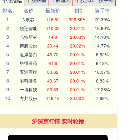
个股涨幅
排名
名称
最新价
涨幅
换手率
1
N展芯
116.52
396.89%
79.39%
2
锐翔智能
110.02
20.21%
16.80%
3
志特新材
14.8
20.03%
14.18%
4
博腾股份
20.44
20.02%
14.77%
5
近岸蛋白
46.72
20.01%
5.62%
6
毕得医药
61.6
20.01%
6.12%
7
五洲医疗
83.62
20.01%
18.37%
8
耐科装备
49.67
20.01%
6.83%
9
一博科技
53.33
20.01%
17.26%
10
方邦股份
146.16
20.00%
7.68%
沪深京行情 实时轮播