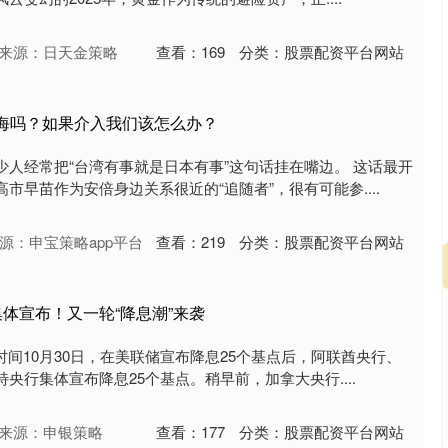
沪深300
4694.44
.42%
43.13
0.93%
来源：日天金策略
查看：
169
分类：
股票配资平台网站
台海吗？如果介入我们该怎么办？
人经常把“台湾有事就是日本有事”这句话挂在嘴边。 这话最开
市早苗作为安倍身边关系很近的“追随者”，很有可能参....
源：申宝策略app平台
查看：
219
分类：
股票配资平台网站
集体宣布！又一轮“降息潮”来袭
京时间10月30日，在美联储宣布降息25个基点后，阿联酋央行、
央行集体宣布降息25个基点。稍早前，加拿大央行....
来源：申银策略
查看：
177
分类：
股票配资平台网站