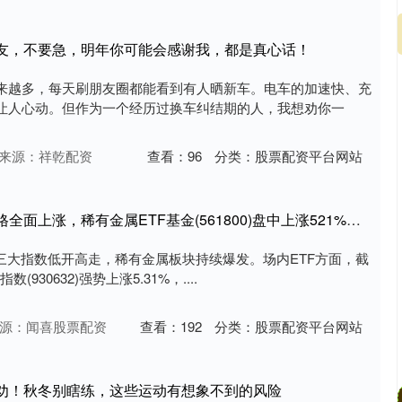
朋友，不要急，明年你可能会感谢我，都是真心话！
来越多，每天刷朋友圈都能看到有人晒新车。电车的加速快、充
让人心动。但作为一个经历过换车纠结期的人，我想劝你一
来源：祥乾配资
查看：
96
分类：
股票配资平台网站
益配资 锂电上游原材料价格全面上涨，稀有金属ETF基金(561800)盘中上涨521%，成分股雅化集团、盛新锂能等纷纷10cm涨停
A股三大指数低开高走，稀有金属板块持续爆发。场内ETF方面，截
(930632)强势上涨5.31%，....
源：闻喜股票配资
查看：
192
分类：
股票配资平台网站
听劝！秋冬别瞎练，这些运动有想象不到的风险