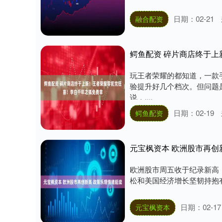
日期：02-21
融合配资
鳄鱼配资 碎片商店终于
玩王者荣耀的都知道，一款
验提升好几个档次。但问题
说，....
日期：02-19
鳄鱼配资
元宝枫资本 欧洲股市再创
欧洲股市周五收于纪录新高
松和美国经济增长坚韧持抱有乐观
日期：02-17
元宝枫资本