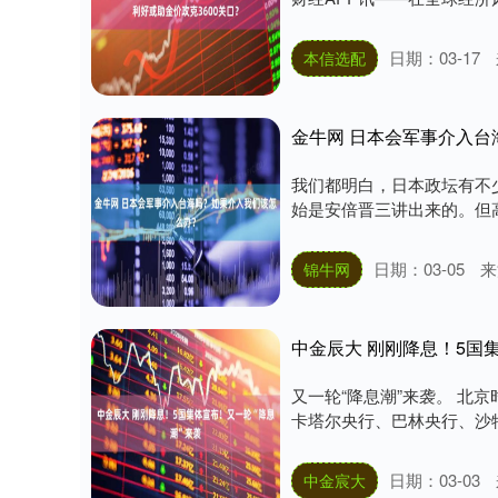
深证成指
14311.01
.68
1.02%
200.89
1
日期：03-17
本信选配
金牛网 日本会军事介入
我们都明白，日本政坛有不少
始是安倍晋三讲出来的。但高
日期：03-05
来
锦牛网
中金辰大 刚刚降息！5国
又一轮“降息潮”来袭。 北
卡塔尔央行、巴林央行、沙特
日期：03-03
中金宸大