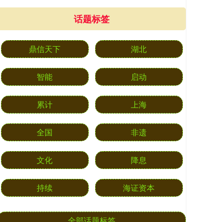
话题标签
鼎信天下
湖北
智能
启动
累计
上海
全国
非遗
文化
降息
持续
海证资本
全部话题标签