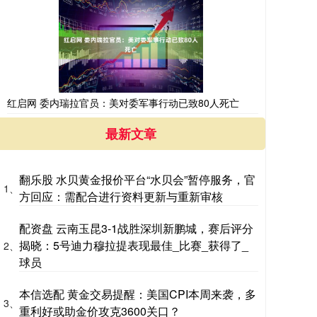
红启网 委内瑞拉官员：美对委军事行动已致80人死亡
最新文章
翻乐股 水贝黄金报价平台“水贝会”暂停服务，官
1、
方回应：需配合进行资料更新与重新审核
配资盘 云南玉昆3-1战胜深圳新鹏城，赛后评分
揭晓：5号迪力穆拉提表现最佳_比赛_获得了_
2、
球员
本信选配 黄金交易提醒：美国CPI本周来袭，多
3、
重利好或助金价攻克3600关口？