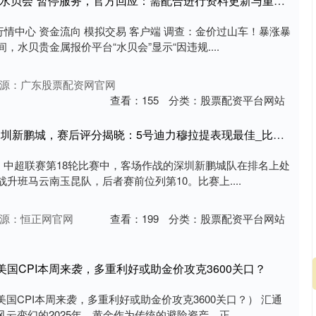
翻乐股 水贝黄金报价平台“水贝会”暂停服务，官方回应：需配合进行资料更新与重新审核
 行情中心 资金流向 模拟交易 客户端 调查：金价过山车！暴涨暴
，水贝贵金属报价平台“水贝会”显示“因违规....
源：广东股票配资网官网
查看：
155
分类：
股票配资平台网站
配资盘 云南玉昆3-1战胜深圳新鹏城，赛后评分揭晓：5号迪力穆拉提表现最佳_比赛_获得了_球员
6日，中超联赛第18轮比赛中，客场作战的深圳新鹏城队在排名上处
升班马云南玉昆队，后者赛前位列第10。比赛上....
源：恒正网官网
查看：
199
分类：
股票配资平台网站
美国CPI本周来袭，多重利好或助金价攻克3600关口？
国CPI本周来袭，多重利好或助金价攻克3600关口？） 汇通
云变幻的2025年，黄金作为传统的避险资产，正....