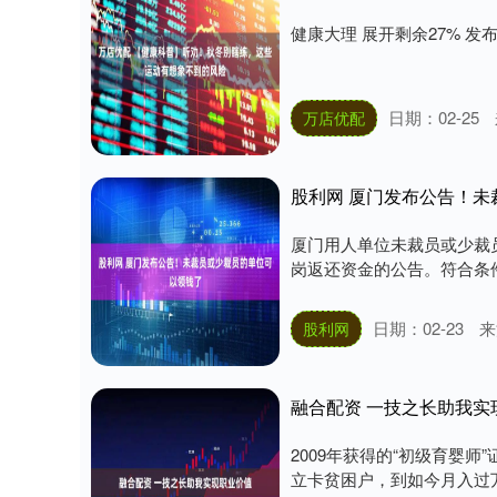
健康大理 展开剩余27% 发布于
日期：02-25
万店优配
股利网 厦门发布公告！
厦门用人单位未裁员或少裁员
岗返还资金的公告。符合条件
日期：02-23
来
股利网
融合配资 一技之长助我实
2009年获得的“初级育婴
立卡贫困户，到如今月入过万