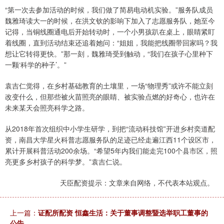
“第一次去参加活动的时候，我们做了简易电动机实验。”服务队成员
魏雅琦读大一的时候，在洪文钦的影响下加入了志愿服务队，她至今
记得，当铜线圈通电后开始转动时，一个小男孩趴在桌上，眼睛紧盯
着线圈，直到活动结束还追着她问：“姐姐，我能把线圈带回家吗？我
想让它转得更快。”那一刻，魏雅琦受到触动，“我们在孩子心里种下
一颗‘科学的种子’。”
袁吉仁觉得，在乡村基础教育的土壤里，一场“物理秀”或许不能立刻
改变什么，但那些被火苗照亮的眼睛、被实验点燃的好奇心，也许在
未来某天会照亮科学之路。
从2018年首次组织中小学生研学，到把“流动科技馆”开进乡村奕道配
资，南昌大学星火科普志愿服务队的足迹已经走遍江西11个设区市，
累计开展科普活动200余场。“希望5年内我们能走完100个县市区，照
亮更多乡村孩子的科学梦。”袁吉仁说。
天臣配资提示：文章来自网络，不代表本站观点。
上一篇：
证配所配资 恒鑫生活：关于董事调整暨选举职工董事的
公告