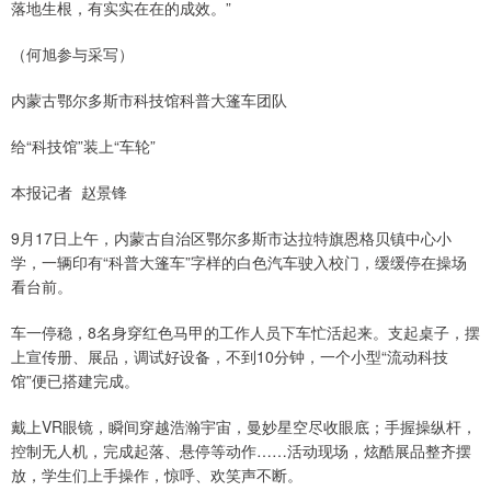
落地生根，有实实在在的成效。”
（何旭参与采写）
内蒙古鄂尔多斯市科技馆科普大篷车团队
给“科技馆”装上“车轮”
本报记者 赵景锋
9月17日上午，内蒙古自治区鄂尔多斯市达拉特旗恩格贝镇中心小
学，一辆印有“科普大篷车”字样的白色汽车驶入校门，缓缓停在操场
看台前。
车一停稳，8名身穿红色马甲的工作人员下车忙活起来。支起桌子，摆
上宣传册、展品，调试好设备，不到10分钟，一个小型“流动科技
馆”便已搭建完成。
戴上VR眼镜，瞬间穿越浩瀚宇宙，曼妙星空尽收眼底；手握操纵杆，
控制无人机，完成起落、悬停等动作……活动现场，炫酷展品整齐摆
放，学生们上手操作，惊呼、欢笑声不断。