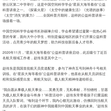
密云区第二中学举行，这是中国空间科学学会“星辰大海等着你”公益
科普讲座之一。《探索火星》《太空中的健康生活》《光谱的故事》
《太空“消失”的重力》……全国科普月期间，这样的公益科普讲座一
场接着一场。
中国空间科学学会秘书长孙丽琳介绍，学会希望通过凝聚一批热心科
普的专家，面向大中小学生，特别是偏远地区的孩子们开展公益科普
活动，点亮青少年的航天梦想，助力科技创新后备人才培养。
2020年11月，“星辰大海等着你”公益科普讲座启动，此后吸引了近百
名航天领域工作者，赵传东是其中之一。
赵传东是我国首批航天员奕道配资，参与了神舟五号到神舟十号相关
训练。在“星辰大海等着你”公益科普讲座中，他喜欢从航天员训练过
程和实际感受出发，将航天知识、载人航天精神传递给听众。
“我自愿从事载人航天事业……英勇无畏，无私奉献，不怕牺牲，甘愿
为载人航天事业奋斗终身！”科普活动中，赵传东常带着孩子们重温航
天员入队誓词。“每到这个环节，我内心都无比激动，仿佛回到当航天
员的岁月，在孩子们的眼神中我能看到中国航天事业的未来。”赵传东