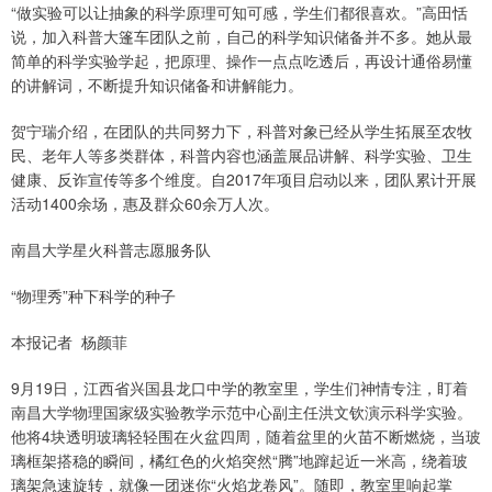
“做实验可以让抽象的科学原理可知可感，学生们都很喜欢。”高田恬
说，加入科普大篷车团队之前，自己的科学知识储备并不多。她从最
简单的科学实验学起，把原理、操作一点点吃透后，再设计通俗易懂
的讲解词，不断提升知识储备和讲解能力。
贺宁瑞介绍，在团队的共同努力下，科普对象已经从学生拓展至农牧
民、老年人等多类群体，科普内容也涵盖展品讲解、科学实验、卫生
健康、反诈宣传等多个维度。自2017年项目启动以来，团队累计开展
活动1400余场，惠及群众60余万人次。
南昌大学星火科普志愿服务队
“物理秀”种下科学的种子
本报记者 杨颜菲
9月19日，江西省兴国县龙口中学的教室里，学生们神情专注，盯着
南昌大学物理国家级实验教学示范中心副主任洪文钦演示科学实验。
他将4块透明玻璃轻轻围在火盆四周，随着盆里的火苗不断燃烧，当玻
璃框架搭稳的瞬间，橘红色的火焰突然“腾”地蹿起近一米高，绕着玻
璃架急速旋转，就像一团迷你“火焰龙卷风”。随即，教室里响起掌