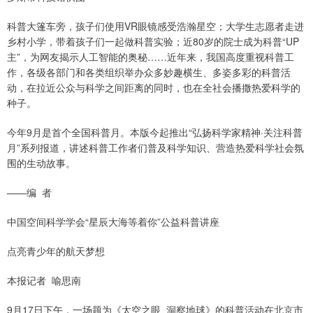
科普大篷车旁，孩子们使用VR眼镜感受浩瀚星空；大学生志愿者走进
乡村小学，带着孩子们一起做科普实验；近80岁的院士成为科普“UP
主”，为网友揭示人工智能的奥秘……近年来，我国高度重视科普工
作，各级各部门和各类组织举办众多妙趣横生、多姿多彩的科普活
动，在拉近公众与科学之间距离的同时，也在全社会播撒热爱科学的
种子。
今年9月是首个全国科普月。本版今起推出“弘扬科学家精神·关注科普
月”系列报道，讲述科普工作者们普及科学知识、营造热爱科学社会氛
围的生动故事。
——编 者
中国空间科学学会“星辰大海等着你”公益科普讲座
点亮青少年的航天梦想
本报记者 喻思南
9月17日下午，一场题为《太空之眼 洞察地球》的科普活动在北京市