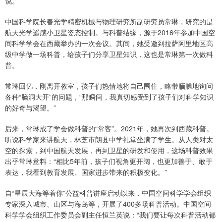
说。
中国科学院长春光学精密机械与物理研究所副研究员常琳，研究的是
航天光学遥感小卫星姿态控制。与科普结缘，源于2016年参加中国空
间科学学会在西藏举办的一次会议。其间，她受邀到拉萨阿里地区高
级中学做一场科普，给孩子们分享卫星知识，这也是常琳第一次做科
普。
常琳回忆，刚离开教室，孩子们热情地将自己围住，略带腼腆地询问
各种“脑洞大开”的问题，“那瞬间，我真切感受到了孩子们对科学知识
的好奇与渴望。”
后来，常琳成了学会做科普的“常客”。2021年，她再次到西藏科普。
听说科学家来讲航天，林芝市朗县中学礼堂坐满了学生。从人类对太
空的探索，到中国航天发展，再到卫星的研发和使用，这场科普效果
出乎常琳意料：“相比5年前，孩子们视角更开阔，也更加善于、敢于
表达，我看到教育发展、国家进步带来的积极变化。”
自“星辰大海等着你”公益科普讲座启动以来，中国空间科学学会组织
专家深入城市、山区与海岛等，开展了400多场科普活动。中国空间
科学学会组织工作委员会副主任恒兰英说：“我们要让每次科普活动都