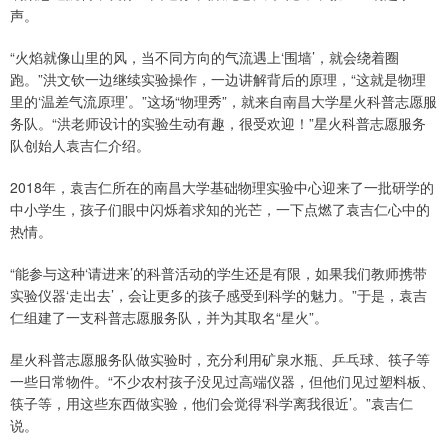
声。
“火焰就像山里的风，当不同方向的气流遇上‘围墙’，就会绕着圈
跑。”洪文钦一边继续实验操作，一边讲解背后的原理，“这就是物理
里的‘温差气流原理’。”这场“物理秀”，就来自南昌大学星火科普志愿服
务队。“洪老师设计的实验生动有趣，很受欢迎！”星火科普志愿服务
队创始人袁吉仁介绍。
2018年，袁吉仁所在的南昌大学基础物理实验中心迎来了一批研学的
中小学生，孩子们眼中闪烁着求知的光芒，一下点燃了袁吉仁心中的
热情。
“能参与这种‘请进来’的科普活动的学生还是有限，如果我们教师携带
实验仪器‘走出去’，会让更多的孩子感受到科学的魅力。”于是，袁吉
仁组建了一支科普志愿服务队，并为其取名“星火”。
星火科普志愿服务队做实验时，充分利用矿泉水瓶、乒乓球、筷子等
一些日常物件。“不少农村孩子没见过高端仪器，但他们见过塑料板、
筷子等，用这些东西做实验，他们会觉得‘科学离我很近’。”袁吉仁
说。