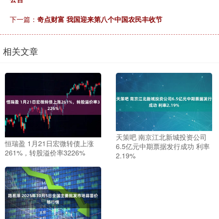
下一篇：
奇点财富 我国迎来第八个中国农民丰收节
相关文章
天策吧 南京江北新城投资公司
恒瑞盈 1月21日宏微转债上涨
6.5亿元中期票据发行成功 利率
261%，转股溢价率3226%
2.19%