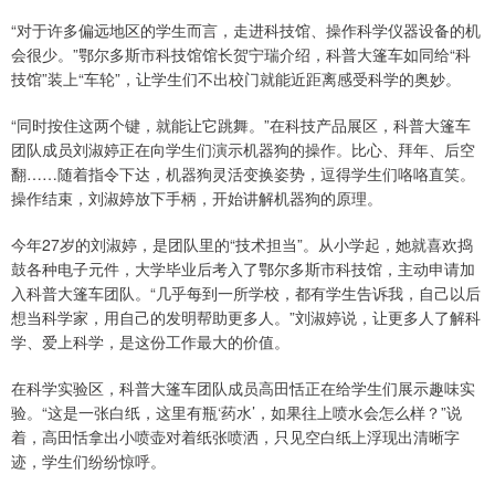
“对于许多偏远地区的学生而言，走进科技馆、操作科学仪器设备的机
会很少。”鄂尔多斯市科技馆馆长贺宁瑞介绍，科普大篷车如同给“科
技馆”装上“车轮”，让学生们不出校门就能近距离感受科学的奥妙。
“同时按住这两个键，就能让它跳舞。”在科技产品展区，科普大篷车
团队成员刘淑婷正在向学生们演示机器狗的操作。比心、拜年、后空
翻……随着指令下达，机器狗灵活变换姿势，逗得学生们咯咯直笑。
操作结束，刘淑婷放下手柄，开始讲解机器狗的原理。
今年27岁的刘淑婷，是团队里的“技术担当”。从小学起，她就喜欢捣
鼓各种电子元件，大学毕业后考入了鄂尔多斯市科技馆，主动申请加
入科普大篷车团队。“几乎每到一所学校，都有学生告诉我，自己以后
想当科学家，用自己的发明帮助更多人。”刘淑婷说，让更多人了解科
学、爱上科学，是这份工作最大的价值。
在科学实验区，科普大篷车团队成员高田恬正在给学生们展示趣味实
验。“这是一张白纸，这里有瓶‘药水’，如果往上喷水会怎么样？”说
着，高田恬拿出小喷壶对着纸张喷洒，只见空白纸上浮现出清晰字
迹，学生们纷纷惊呼。