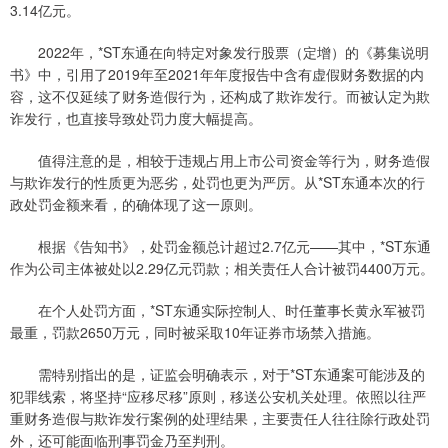
3.14亿元。
2022年，*ST东通在向特定对象发行股票（定增）的《募集说明
书》中，引用了2019年至2021年年度报告中含有虚假财务数据的内
容，这不仅延续了财务造假行为，还构成了欺诈发行。而被认定为欺
诈发行，也直接导致处罚力度大幅提高。
值得注意的是，相较于违规占用上市公司资金等行为，财务造假
与欺诈发行的性质更为恶劣，处罚也更为严厉。从*ST东通本次的行
政处罚金额来看，的确体现了这一原则。
根据《告知书》，处罚金额总计超过2.7亿元——其中，*ST东通
作为公司主体被处以2.29亿元罚款；相关责任人合计被罚4400万元。
在个人处罚方面，*ST东通实际控制人、时任董事长黄永军被罚
最重，罚款2650万元，同时被采取10年证券市场禁入措施。
需特别指出的是，证监会明确表示，对于*ST东通案可能涉及的
犯罪线索，将坚持“应移尽移”原则，移送公安机关处理。依照以往严
重财务造假与欺诈发行案例的处理结果，主要责任人往往除行政处罚
外，还可能面临刑事罚金乃至判刑。