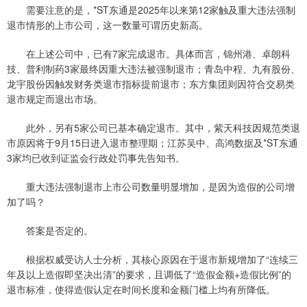
需要注意的是，*ST东通是2025年以来第12家触及重大违法强制
退市情形的上市公司，这一数量可谓历史新高。
在上述公司中，已有7家完成退市。具体而言，锦州港、卓朗科
技、普利制药3家最终因重大违法被强制退市；青岛中程、九有股份、
龙宇股份因触发财务类退市指标提前退市；东方集团则因符合交易类
退市规定而退出市场。
此外，另有5家公司已基本确定退市。其中，紫天科技因规范类退
市原因将于9月15日进入退市整理期；江苏吴中、高鸿数据及*ST东通
3家均已收到证监会行政处罚事先告知书。
重大违法强制退市上市公司数量明显增加，是因为造假的公司增
加了吗？
答案是否定的。
根据权威受访人士分析，其核心原因在于退市新规增加了“连续三
年及以上造假即坚决出清”的要求，且调低了“造假金额+造假比例”的
退市标准，使得造假认定在时间长度和金额门槛上均有所降低。