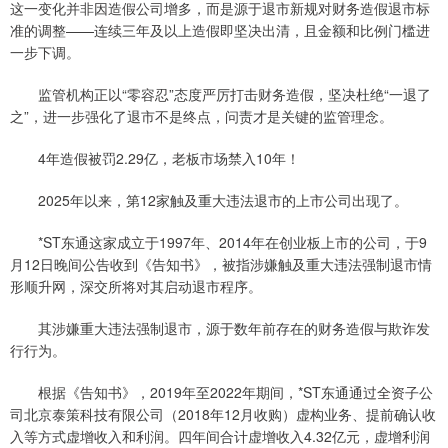
这一变化并非因造假公司增多，而是源于退市新规对财务造假退市标
准的调整——连续三年及以上造假即坚决出清，且金额和比例门槛进
一步下调。
监管机构正以“零容忍”态度严厉打击财务造假，坚决杜绝“一退了
之”，进一步强化了退市不是终点，问责才是关键的监管理念。
4年造假被罚2.29亿，老板市场禁入10年！
2025年以来，第12家触及重大违法退市的上市公司出现了。
*ST东通这家成立于1997年、2014年在创业板上市的公司，于9
月12日晚间公告收到《告知书》，被指涉嫌触及重大违法强制退市情
形顺升网，深交所将对其启动退市程序。
其涉嫌重大违法强制退市，源于数年前存在的财务造假与欺诈发
行行为。
根据《告知书》，2019年至2022年期间，*ST东通通过全资子公
司北京泰策科技有限公司（2018年12月收购）虚构业务、提前确认收
入等方式虚增收入和利润。四年间合计虚增收入4.32亿元，虚增利润