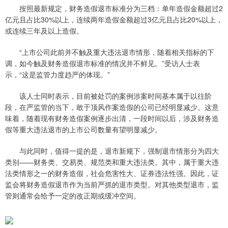
按照最新规定，财务造假退市标准分为三档：单年造假金额超过2
亿元且占比30%以上，连续两年造假金额超过3亿元且占比20%以上，
或连续三年及以上造假。
“上市公司此前并不触及重大违法退市情形，随着相关指标的下
调，如今触及财务造假退市标准的情况并不鲜见。”受访人士表
示，“这是监管力度趋严的体现。”
该人士同时表示，目前被处罚的案例涉案时间基本属于以往阶
段，在严监管的当下，敢于顶风作案造假的公司已经明显减少。这意
味着，随着现有财务造假案例逐步出清，一段时间以后，涉及财务造
假等重大违法退市的上市公司数量有望明显减少。
与此同时，值得一提的是，退市新规下，强制退市情形分为四大
类别——财务类、交易类、规范类和重大违法类。其中，属于重大违
法类情形之一的财务造假，社会危害性大、证券违法性强。因此，证
监会将财务造假退市作为当前严抓的退市类型。对其他类型退市，监
管则通常会给予一定的改正期或缓冲空间。