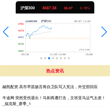
北证50
1122.85
-0.03
-0.00%
热点资讯
融凯配资 高市早苗扬言将自卫队写入宪法，外交部回应
牛途网 突然受伤退出！马刺再遭打击，文班亚马运气太差！
_福克斯_赛季_1