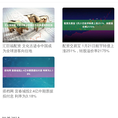
汇巨福配资 文化古迹令中国成
配资交易宝 1月21日航宇转债上
为全球游客向往地
涨251%，转股溢价率2175%
搭档网 宜春城投2.4亿中期票据
拟付息 利率为3.18%