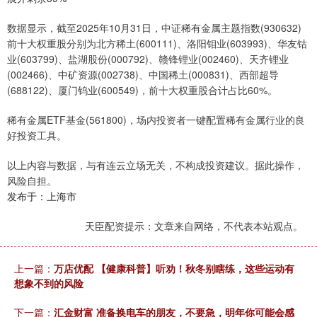
数据显示，截至2025年10月31日，中证稀有金属主题指数(930632)
前十大权重股分别为北方稀土(600111)、洛阳钼业(603993)、华友钴
业(603799)、盐湖股份(000792)、赣锋锂业(002460)、天齐锂业
(002466)、中矿资源(002738)、中国稀土(000831)、西部超导
(688122)、厦门钨业(600549)，前十大权重股合计占比60%。
稀有金属ETF基金(561800)，场内投资者一键配置稀有金属行业的良
好投资工具。
以上内容与数据，与有连云立场无关，不构成投资建议。据此操作，
风险自担。
发布于：上海市
天臣配资提示：文章来自网络，不代表本站观点。
上一篇：
万店优配 【健康科普】听劝！秋冬别瞎练，这些运动有
想象不到的风险
下一篇：
汇金财富 准备换电车的朋友，不要急，明年你可能会感