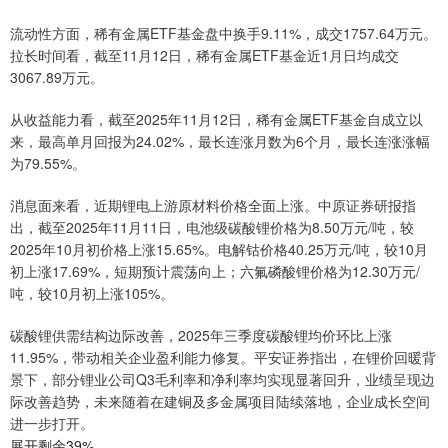
流动性方面，稀有金属ETF基金盘中换手9.11%，成交1757.64万元。
拉长时间看，截至11月12日，稀有金属ETF基金近1月日均成交
3067.89万元。
从收益能力看，截至2025年11月12日，稀有金属ETF基金自成立以
来，最高单月回报为24.02%，最长连涨月数为6个月，最长连涨涨幅
为79.55%。
消息面来看，近期锂电上游原材料价格全面上涨。中原证券研报指
出，截至2025年11月11日，电池级碳酸锂价格为8.50万元/吨，较
2025年10月初价格上涨15.65%。电解钴价格40.25万元/吨，较10月
初上涨17.69%，短期预计震荡向上；六氟磷酸锂价格为12.30万元/
吨，较10月初上涨105%。
碳酸锂供需结构边际改善，2025年三季度碳酸锂均价环比上涨
11.95%，带动相关企业盈利能力修复。平安证券指出，在锂价回暖背
景下，部分锂业公司Q3毛利率和净利率均实现显著回升，业绩呈现边
际改善趋势，未来随着在建铜及多金属项目陆续落地，企业成长空间
进一步打开。
展开剩余39%