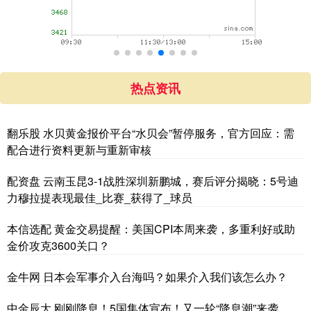
热点资讯
翻乐股 水贝黄金报价平台“水贝会”暂停服务，官方回应：需
配合进行资料更新与重新审核
配资盘 云南玉昆3-1战胜深圳新鹏城，赛后评分揭晓：5号迪
力穆拉提表现最佳_比赛_获得了_球员
本信选配 黄金交易提醒：美国CPI本周来袭，多重利好或助
金价攻克3600关口？
金牛网 日本会军事介入台海吗？如果介入我们该怎么办？
中金辰大 刚刚降息！5国集体宣布！又一轮“降息潮”来袭