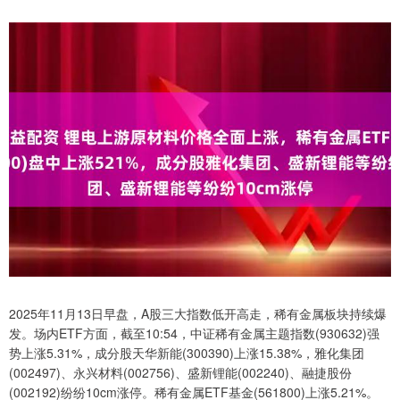
2025年11月13日早盘，A股三大指数低开高走，稀有金属板块持续爆
发。场内ETF方面，截至10:54，中证稀有金属主题指数(930632)强
势上涨5.31%，成分股天华新能(300390)上涨15.38%，雅化集团
(002497)、永兴材料(002756)、盛新锂能(002240)、融捷股份
(002192)纷纷10cm涨停。稀有金属ETF基金(561800)上涨5.21%。