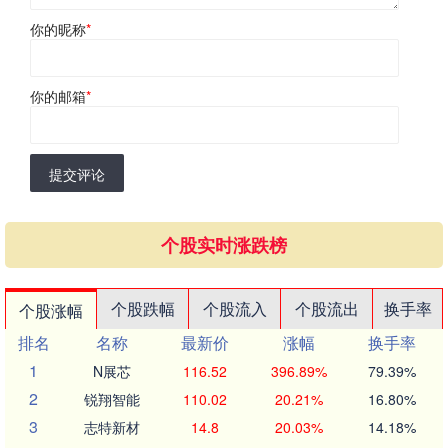
你的昵称
*
你的邮箱
*
提交评论
个股实时涨跌榜
个股跌幅
个股流入
个股流出
换手率
个股涨幅
排名
名称
最新价
涨幅
换手率
1
N展芯
116.52
396.89%
79.39%
2
锐翔智能
110.02
20.21%
16.80%
3
志特新材
14.8
20.03%
14.18%