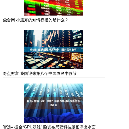
鼎合网 小股东的知情权指的是什么？
奇点财富 我国迎来第八个中国农民丰收节
智选+ 掘金“GPU双雄” 险资布局硬科技版图浮出水面