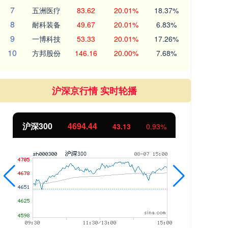
7
五洲医疗
83.62
20.01%
18.37%
8
耐科装备
49.67
20.01%
6.83%
9
一博科技
53.33
20.01%
17.26%
10
方邦股份
146.16
20.00%
7.68%
沪深京行情 实时轮播
沪深300
4694.44
北
43.13
0.93%