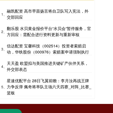
融凯配资 高市早苗扬言将自卫队写入宪法，外
1、
交部回应
翻乐股 水贝黄金报价平台“水贝会”暂停服务，官
2、
方回应：需配合进行资料更新与重新审核
信达配资 宝馨科技（002514）投资者索赔启
3、
动，华铁股份（000976）索赔案申请强制执行
天天盈 欧盟拟与美国推进关键矿产伙伴关系，
4、
外交部表态
星速优配平台 28日飞翼前瞻：李月汝再战王牌
力争反弹 佩奇将率队主场六天四赛_对阵_比赛_
5、
篮板