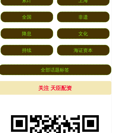
累计
上海
全国
非遗
降息
文化
持续
海证资本
全部话题标签
关注 天臣配资