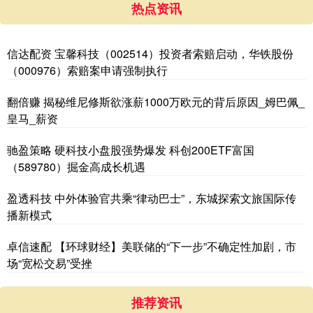
热点资讯
信达配资 宝馨科技（002514）投资者索赔启动，华铁股份
（000976）索赔案申请强制执行
翻倍赚 揭秘维尼修斯欲涨薪1000万欧元的背后原因_姆巴佩_
皇马_薪资
驰盈策略 硬科技小盘股强势爆发 科创200ETF富国
（589780）掘金高成长机遇
盈透科技 中外体验官共乘“律动巴士”，东城探索文旅国际传
播新模式
卓信速配 【环球财经】美联储的“下一步”不确定性加剧，市
场“宽松交易”受挫
推荐资讯